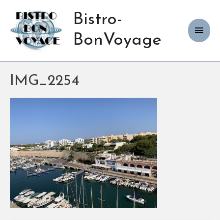
Bistro-
Haup
BonVoyage
IMG_2254