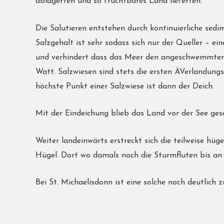
ablagerten und so fruchtbares Land lieferten.
Die Salutieren entstehen durch kontinuierliche se
Salzgehalt ist sehr sodass sich nur der Queller – ei
und verhindert dass das Meer den angeschwemmten Bo
Watt. Salzwiesen sind stets die ersten ÄVerlandu
höchste Punkt einer Salzwiese ist dann der Deich.
Mit der Eindeichung blieb das Land vor der See ges
Weiter landeinwärts erstreckt sich die teilweise hüg
Hügel. Dort wo damals noch die Sturmfluten bis an
Bei St. Michaelisdonn ist eine solche noch deutlich 