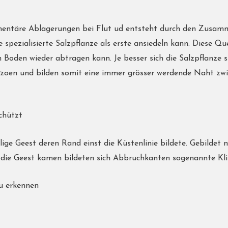
dimentäre Ablagerungen bei Flut ud entsteht durch den Zusa
ne spezialisierte Salzpflanze als erste ansiedeln kann. Diese Q
den wieder abtragen kann. Je besser sich die Salzpflanze si
ngszoen und bilden somit eine immer grösser werdende Naht 
chützt
elige Geest deren Rand einst die Küstenlinie bildete. Gebildet
 die Geest kamen bildeten sich Abbruchkanten sogenannte Kli
zu erkennen