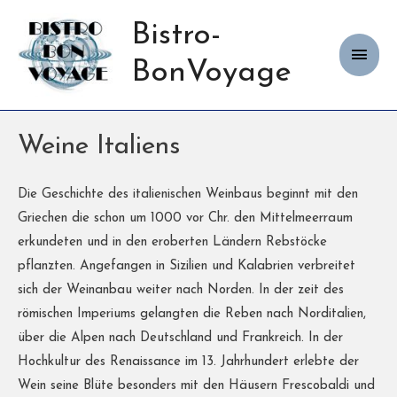
Bistro-
Haup
BonVoyage
Weine Italiens
Die Geschichte des italienischen Weinbaus beginnt mit den
Griechen die schon um 1000 vor Chr. den Mittelmeerraum
erkundeten und in den eroberten Ländern Rebstöcke
pflanzten. Angefangen in Sizilien und Kalabrien verbreitet
sich der Weinanbau weiter nach Norden. In der zeit des
römischen Imperiums gelangten die Reben nach Norditalien,
über die Alpen nach Deutschland und Frankreich. In der
Hochkultur des Renaissance im 13. Jahrhundert erlebte der
Wein seine Blüte besonders mit den Häusern Frescobaldi und