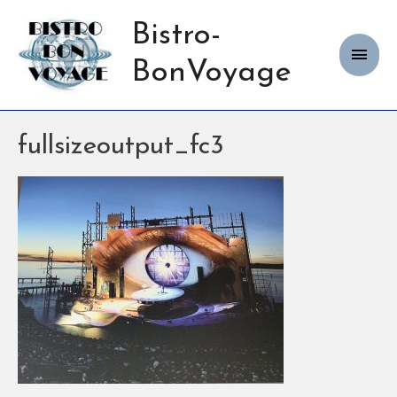
Bistro-
Haup
BonVoyage
fullsizeoutput_fc3