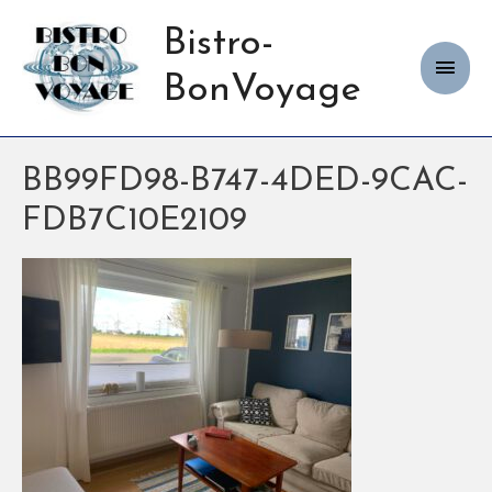
Bistro-
Haup
BonVoyage
BB99FD98-B747-4DED-9CAC-
FDB7C10E2109