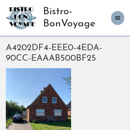
Bistro-
Haup
BonVoyage
A4202DF4-EEE0-4EDA-
90CC-EAAAB500BF25