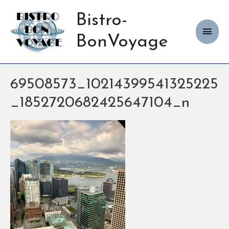
Bistro-
Haup
BonVoyage
69508573_10214399541325225
_1852720682425647104_n