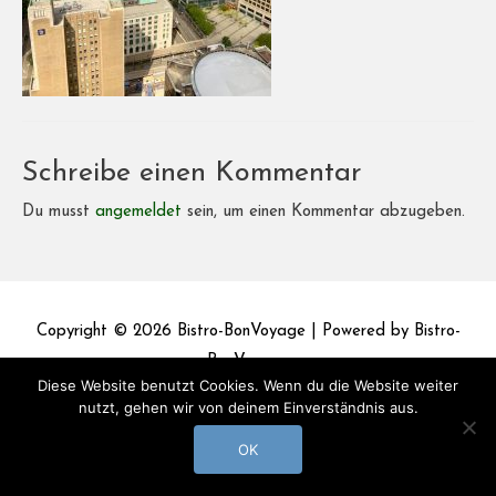
Schreibe einen Kommentar
Du musst
angemeldet
sein, um einen Kommentar abzugeben.
Copyright © 2026
Bistro-BonVoyage
| Powered by
Bistro-
BonVoyage
Diese Website benutzt Cookies. Wenn du die Website weiter
nutzt, gehen wir von deinem Einverständnis aus.
Impressum
Datenschutz
OK