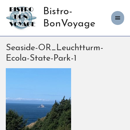
Bistro-
Haup
BonVoyage
Seaside-OR_Leuchtturm-
Ecola-State-Park-1