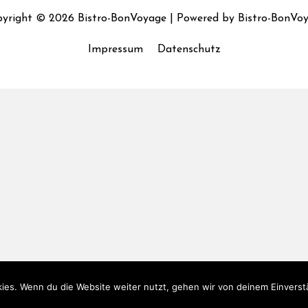
yright © 2026
Bistro-BonVoyage
| Powered by
Bistro-BonVo
Impressum
Datenschutz
ies. Wenn du die Website weiter nutzt, gehen wir von deinem Einverst