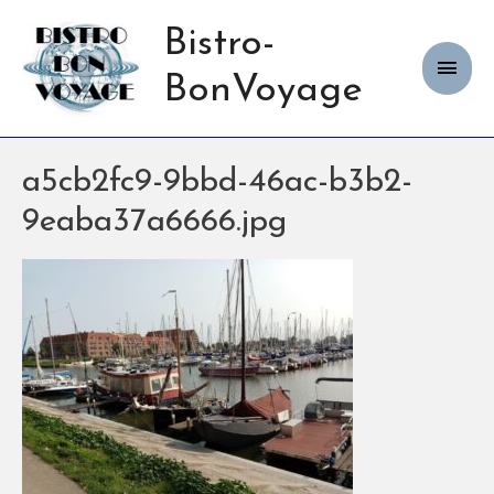
Bistro-
Haup
BonVoyage
a5cb2fc9-9bbd-46ac-b3b2-
9eaba37a6666.jpg