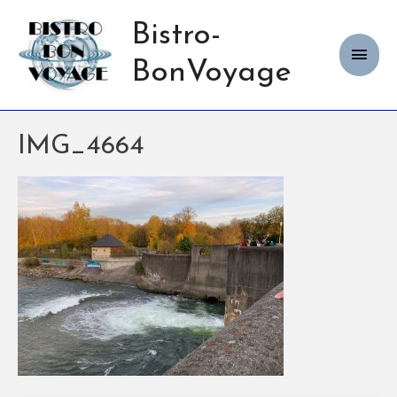
Bistro-
Haup
BonVoyage
IMG_4664