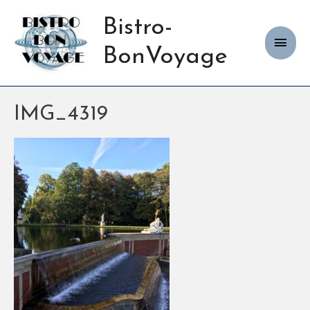
Bistro-
Haup
BonVoyage
IMG_4319