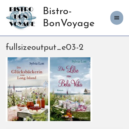
Bistro-
Haup
BonVoyage
fullsizeoutput_e03-2