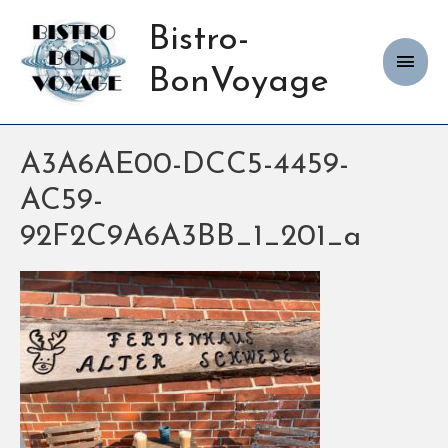
Bistro-
Haup
BonVoyage
A3A6AE00-DCC5-4459-
AC59-
92F2C9A6A3BB_1_201_a