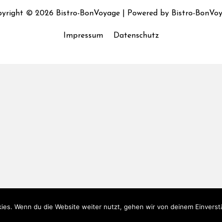
yright © 2026
Bistro-BonVoyage
| Powered by
Bistro-BonVo
Impressum
Datenschutz
ies. Wenn du die Website weiter nutzt, gehen wir von deinem Einverst