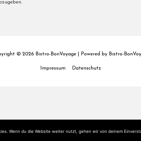
bzugeben.
yright © 2026
Bistro-BonVoyage
| Powered by
Bistro-BonVo
Impressum
Datenschutz
ies. Wenn du die Website weiter nutzt, gehen wir von deinem Einverst