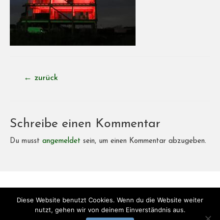
Beitragsnavigation
←
zurück
Schreibe einen Kommentar
Du musst
angemeldet
sein, um einen Kommentar abzugeben.
Copyright © 2026
Bistro-BonVoyage
| Powered by
Bistro-
Diese Website benutzt Cookies. Wenn du die Website weiter
BonVoyage
nutzt, gehen wir von deinem Einverständnis aus.