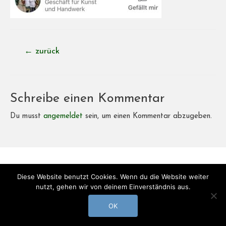
Beitragsnavigation
←
zurück
Schreibe einen Kommentar
Du musst
angemeldet
sein, um einen Kommentar abzugeben.
Copyright © 2026
Bistro-BonVoyage
| Powered by
Bistro-
Diese Website benutzt Cookies. Wenn du die Website weiter
BonVoyage
nutzt, gehen wir von deinem Einverständnis aus.
Impressum
Datenschutz
OK