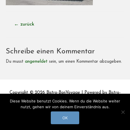
Beitragsnavigation
←
zurück
Schreibe einen Kommentar
Du musst
angemeldet
sein, um einen Kommentar abzugeben.
Copyright © 2026
Bistro-BonVoyage
| Powered by
Bistro-
BonVoyage
Diese Website benutzt Cookies. Wenn du die Website weiter
nutzt, gehen wir von deinem Einverständnis aus.
Impressum
Datenschutz
OK