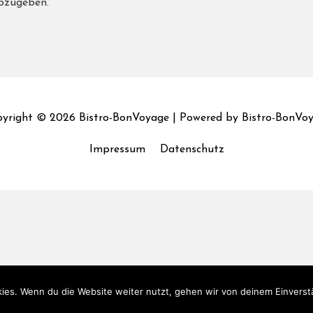
bzugeben.
yright © 2026
Bistro-BonVoyage
| Powered by
Bistro-BonVo
Impressum
Datenschutz
ies. Wenn du die Website weiter nutzt, gehen wir von deinem Einverst