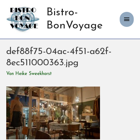
Bistro-
Haup
BonVoyage
def88f75-04ac-4f51-a62f-
8ec511000363.jpg
Von
Heike Sweekhorst