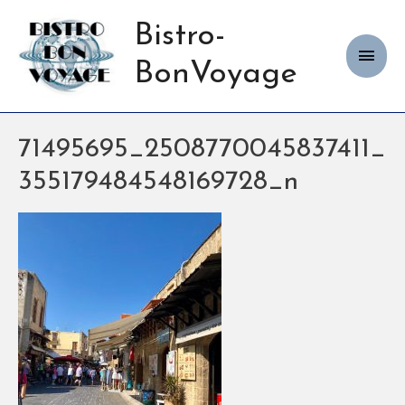
Bistro-
Haup
BonVoyage
71495695_2508770045837411_
355179484548169728_n