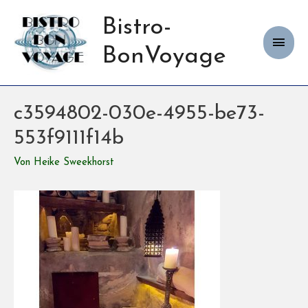
Bistro-
Haup
BonVoyage
c3594802-030e-4955-be73-
553f9111f14b
Von
Heike Sweekhorst