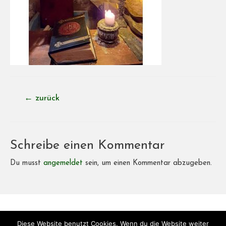
Beitragsnavigation
←
zurück
Schreibe einen Kommentar
Du musst
angemeldet
sein, um einen Kommentar abzugeben.
Copyright © 2026
Bistro-BonVoyage
| Powered by
Bistro-
Diese Website benutzt Cookies. Wenn du die Website weiter