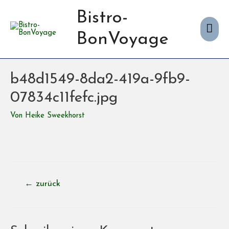
Bistro-
Hau
BonVoyage
b48d1549-8da2-419a-9fb9-
07834c11fefc.jpg
Von
Heike Sweekhorst
Beitragsnavigation
←
zurück