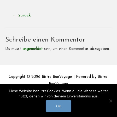
Beitragsnavigation
←
zurück
Schreibe einen Kommentar
Du musst
angemeldet
sein, um einen Kommentar abzugeben.
Copyright © 2026
Bistro-BonVoyage
| Powered by
Bistro-
BonVoyage
Diese Website benutzt Cookies. Wenn du die Website weiter
Impressum
Datenschutz
nutzt, gehen wir von deinem Einverständnis aus.
OK