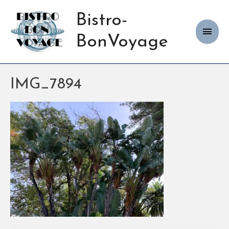
Bistro-
Haup
BonVoyage
IMG_7894