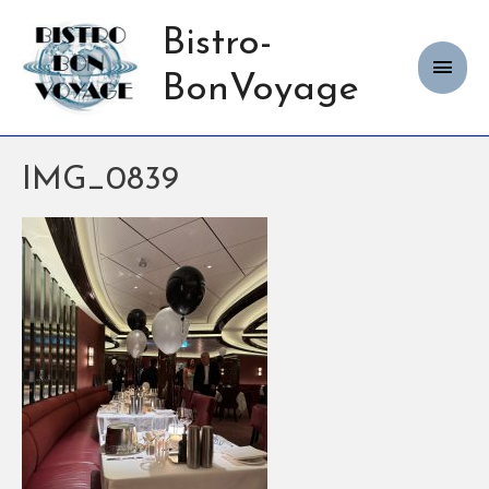
Bistro-
Haup
BonVoyage
IMG_0839