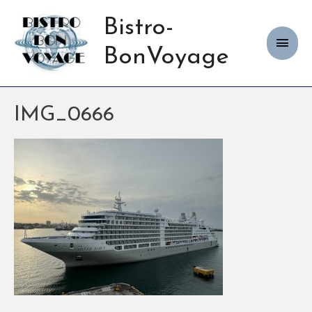
Bistro-
Haup
BonVoyage
IMG_0666