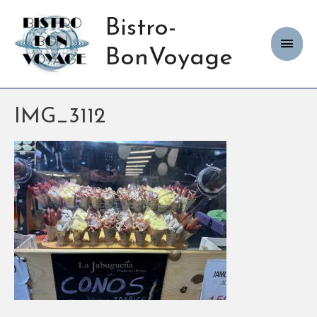
Bistro-
Haup
BonVoyage
IMG_3112