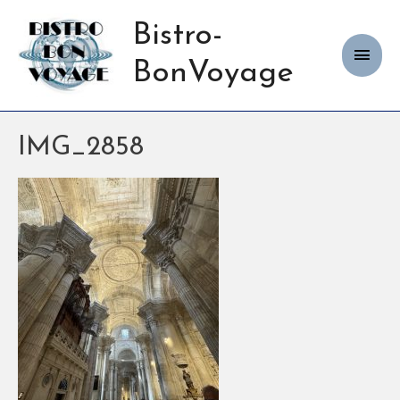
Bistro-
Haup
BonVoyage
IMG_2858