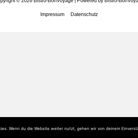
pyright © 2026
Bistro-BonVoyage
| Powered by
Bistro-BonVoy
Impressum
Datenschutz
ies. Wenn du die Website weiter nutzt, gehen wir von deinem Einverst