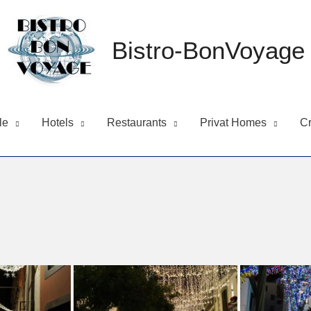
Bistro-BonVoyage
le
Hotels
Restaurants
Privat Homes
Cr